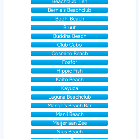
Beachclub Tien
Bernie's Beachclub
Bodhi Beach
Bruut
Buddha Beach
Club Cabo
Cosmico Beach
Fosfor
Hippie Fish
Kaito Beach
Kayuca
Laguna Beachclub
Mango's Beach Bar
Manii Beach
Meijer aan Zee
Nius Beach