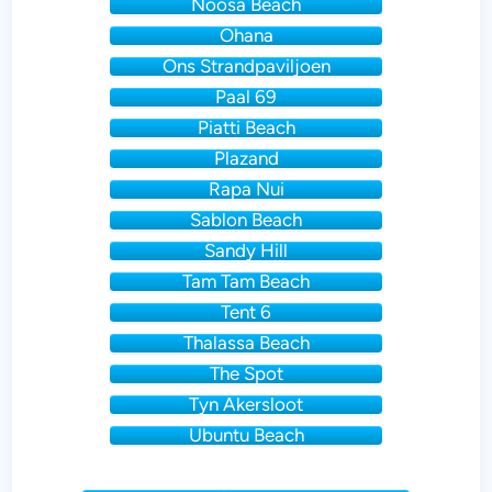
Noosa Beach
Ohana
Ons Strandpaviljoen
Paal 69
Piatti Beach
Plazand
Rapa Nui
Sablon Beach
Sandy Hill
Tam Tam Beach
Tent 6
Thalassa Beach
The Spot
Tyn Akersloot
Ubuntu Beach