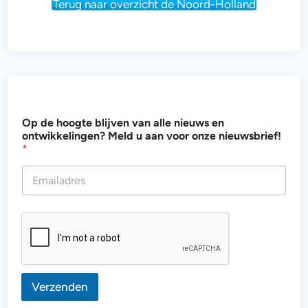
Terug naar overzicht de Noord-Holland
n
Op de hoogte blijven van alle nieuws en
i
ontwikkelingen? Meld u aan voor onze nieuwsbrief!
e
*
u
w
s
e
n
a
a
n
Verzenden