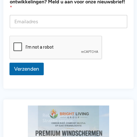
ontwikkelingen? Meld u aan voor onze nieuwsbrief!
a
*
l
l
e
n
i
e
u
w
s
Verzenden