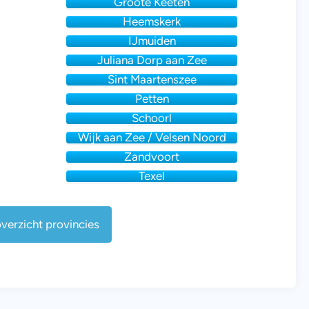
Groote Keeten
Heemskerk
IJmuiden
Juliana Dorp aan Zee
Sint Maartenszee
Petten
Schoorl
Wijk aan Zee / Velsen Noord
Zandvoort
Texel
verzicht provincies