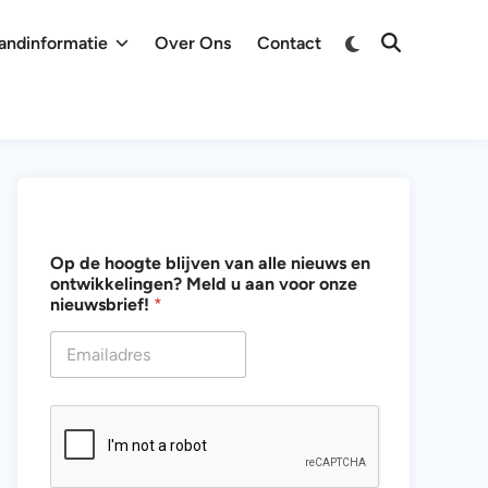
Overschakelen
andinformatie
Over Ons
Contact
Zoeken
naar
openen
donkere
modus
d
Op de hoogte blijven van alle nieuws en
e
ontwikkelingen? Meld u aan voor onze
a
nieuwsbrief!
*
l
l
e
v
a
n