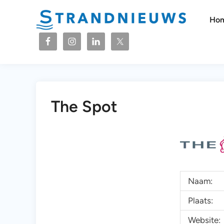
Ga
naar
Ho
de
inhoud
The Spot
Naam:
Plaats:
Website: