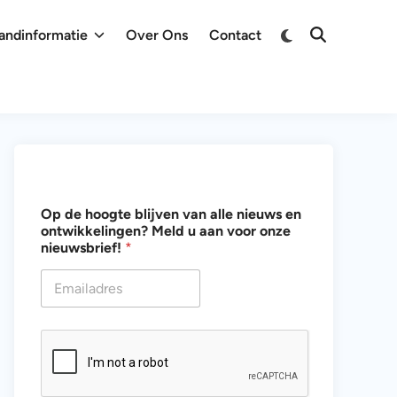
Overschakelen
andinformatie
Over Ons
Contact
Zoeken
naar
openen
donkere
modus
u
Op de hoogte blijven van alle nieuws en
*
ontwikkelingen? Meld u aan voor onze
O
nieuwsbrief!
*
p