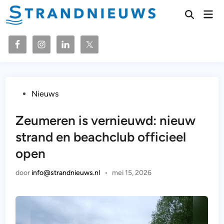
Ga
Hoo
naar
Zoeken
openen
de
inhoud
Geplaatst
Nieuws
in
Zeumeren is vernieuwd: nieuw
strand en beachclub officieel
open
door
info@strandnieuws.nl
•
mei 15, 2026