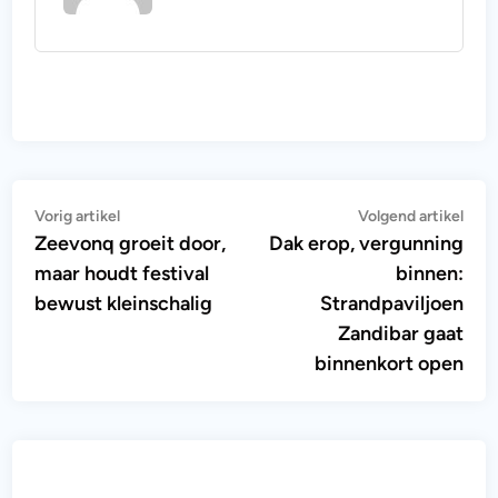
Bericht
Vorig
Vol
Vorig artikel
Volgend artikel
artikel:
artik
Zeevonq groeit door,
Dak erop, vergunning
navigatie
maar houdt festival
binnen:
bewust kleinschalig
Strandpaviljoen
Zandibar gaat
binnenkort open