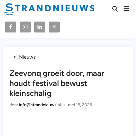
Ga
Hoo
naar
Zoeken
openen
de
inhoud
Geplaatst
Nieuws
in
Zeevonq groeit door, maar
houdt festival bewust
kleinschalig
door
info@strandnieuws.nl
•
mei 15, 2026