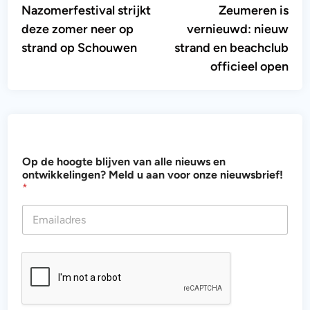
artikel:
artik
Nazomerfestival strijkt
Zeumeren is
navigatie
deze zomer neer op
vernieuwd: nieuw
strand op Schouwen
strand en beachclub
officieel open
n
Op de hoogte blijven van alle nieuws en
i
ontwikkelingen? Meld u aan voor onze nieuwsbrief!
e
*
u
w
s
b
r
i
e
f
!
h