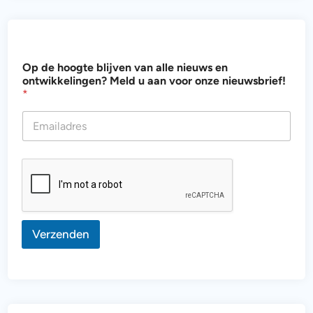
o
Op de hoogte blijven van alle nieuws en
n
ontwikkelingen? Meld u aan voor onze nieuwsbrief!
z
*
e
n
i
e
u
w
s
b
r
i
e
Verzenden
f
!
v
o
o
r