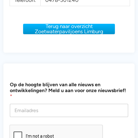
Telefoon:
0478-501240
Terug naar overzicht
Zoetwaterpaviljoens Limburg
n
Op de hoogte blijven van alle nieuws en
i
ontwikkelingen? Meld u aan voor onze nieuwsbrief!
e
*
u
w
s
n
i
e
u