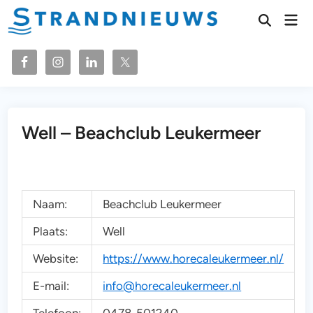
Ga
Hoo
naar
Zoeken
openen
de
inhoud
Well – Beachclub Leukermeer
Naam:
Beachclub Leukermeer
Plaats:
Well
Website:
https://www.horecaleukermeer.nl/
E-mail:
info@horecaleukermeer.nl