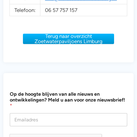
Telefoon:
06 57 757 157
Terug naar overzicht
Zoetwaterpaviljoens Limburg
o
Op de hoogte blijven van alle nieuws en
n
ontwikkelingen? Meld u aan voor onze nieuwsbrief!
t
*
w
i
k
k
e
l