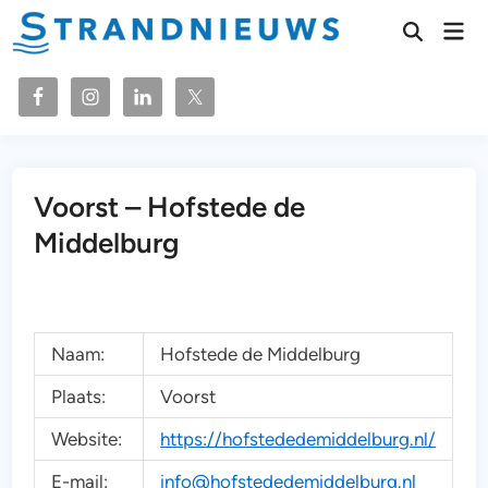
Ga
Hoo
naar
Zoeken
openen
de
inhoud
Voorst – Hofstede de
Middelburg
Naam:
Hofstede de Middelburg
Plaats:
Voorst
Website:
https://hofstededemiddelburg.nl/
E-mail:
info@hofstededemiddelburg.nl