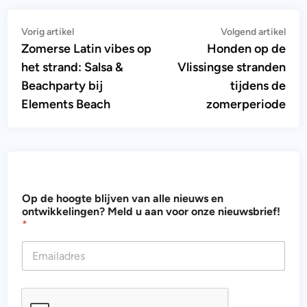
Bericht
Vorig
Vol
Vorig artikel
Volgend artikel
artikel:
artik
Zomerse Latin vibes op
Honden op de
navigatie
het strand: Salsa &
Vlissingse stranden
Beachparty bij
tijdens de
Elements Beach
zomerperiode
v
Op de hoogte blijven van alle nieuws en
a
ontwikkelingen? Meld u aan voor onze nieuwsbrief!
n
*
u
d
e