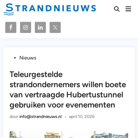
Ga
Hoo
naar
Zoeken
openen
de
inhoud
Geplaatst
Nieuws
in
Teleurgestelde
strandondernemers willen boete
van vertraagde Hubertustunnel
gebruiken voor evenementen
door
info@strandnieuws.nl
•
april 10, 2026