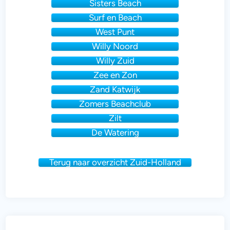
Sisters Beach
Surf en Beach
West Punt
Willy Noord
Willy Zuid
Zee en Zon
Zand Katwijk
Zomers Beachclub
Zilt
De Watering
Terug naar overzicht Zuid-Holland