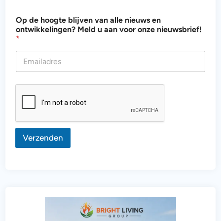
n
Op de hoogte blijven van alle nieuws en
i
ontwikkelingen? Meld u aan voor onze nieuwsbrief!
e
*
u
w
s
b
r
i
e
f
!
v
a
Verzenden
n
a
a
n