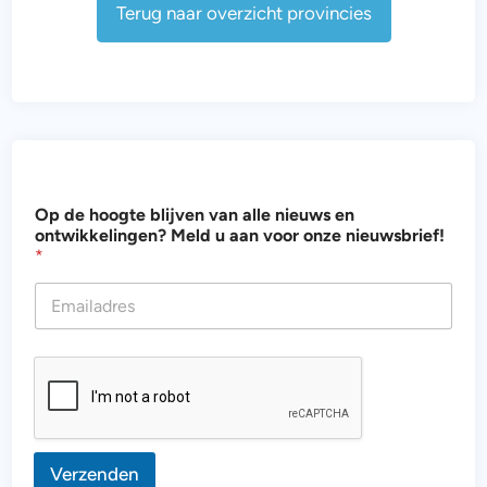
Terug naar overzicht provincies
o
Op de hoogte blijven van alle nieuws en
n
ontwikkelingen? Meld u aan voor onze nieuwsbrief!
z
*
e
d
e
v
a
n
Verzenden