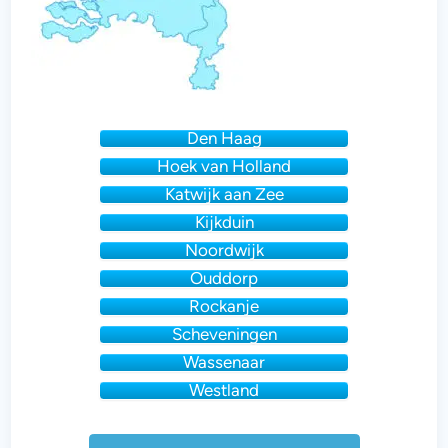
Den Haag
Hoek van Holland
Katwijk aan Zee
Kijkduin
Noordwijk
Ouddorp
Rockanje
Scheveningen
Wassenaar
Westland