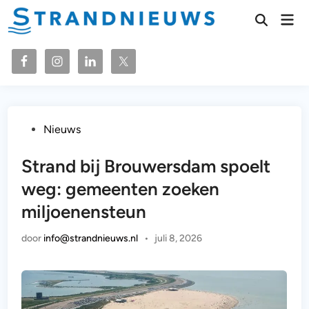
Ga
Hoo
naar
Zoeken
openen
de
inhoud
Geplaatst
Nieuws
in
Strand bij Brouwersdam spoelt
weg: gemeenten zoeken
miljoenensteun
door
info@strandnieuws.nl
•
juli 8, 2026