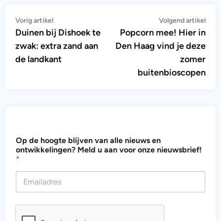
Bericht
Vorig
Vol
Vorig artikel
Volgend artikel
artikel:
artik
Duinen bij Dishoek te
Popcorn mee! Hier in
navigatie
zwak: extra zand aan
Den Haag vind je deze
de landkant
zomer
buitenbioscopen
d
Op de hoogte blijven van alle nieuws en
e
ontwikkelingen? Meld u aan voor onze nieuwsbrief!
v
*
o
o
r
e
n