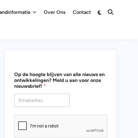
Overschakelen
andinformatie
Over Ons
Contact
Zoeken
naar
openen
donkere
modus
o
Op de hoogte blijven van alle nieuws en
n
ontwikkelingen? Meld u aan voor onze
t
nieuwsbrief!
*
w
i
k
k
e
l
i
n
g