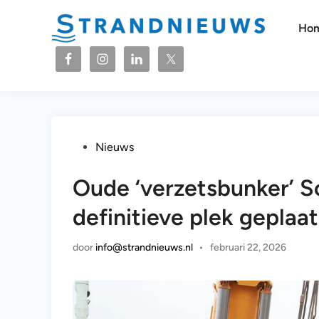
Ga
naar
Ho
de
inhoud
Geplaatst
Nieuws
in
Oude ‘verzetsbunker’ S
definitieve plek geplaat
door
info@strandnieuws.nl
•
februari 22, 2026