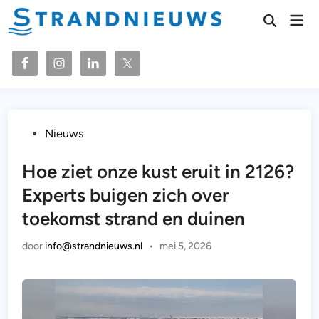
Ga
Hoo
naar
Zoeken
openen
de
inhoud
Geplaatst
Nieuws
in
Hoe ziet onze kust eruit in 2126?
Experts buigen zich over
toekomst strand en duinen
door
info@strandnieuws.nl
•
mei 5, 2026