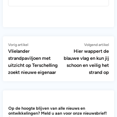
Bericht
Vorig
Vol
Vorig artikel
Volgend artikel
artikel:
artik
Vlielander
Hier wappert de
navigatie
strandpaviljoen met
blauwe vlag en kun jij
uitzicht op Terschelling
schoon en veilig het
zoekt nieuwe eigenaar
strand op
h
Op de hoogte blijven van alle nieuws en
o
ontwikkelingen? Meld u aan voor onze nieuwsbrief!
o