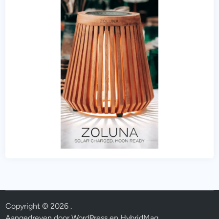
Copyright © 2026
.
Aangedreven door
WordPress
en
HybridMag
.