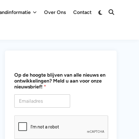
Overschakelen
andinformatie
Over Ons
Contact
Zoeken
naar
openen
donkere
modus
o
Op de hoogte blijven van alle nieuws en
n
ontwikkelingen? Meld u aan voor onze
t
nieuwsbrief!
*
w
i
k
k
e
l
i
n
g