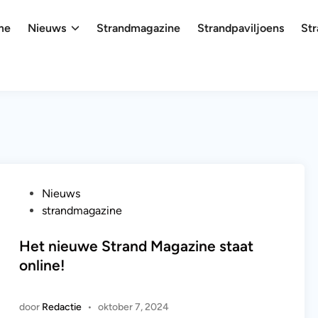
me
Nieuws
Strandmagazine
Strandpaviljoens
Str
G
Nieuws
e
strandmagazine
p
l
Het nieuwe Strand Magazine staat
a
online!
a
t
door
Redactie
•
oktober 7, 2024
s