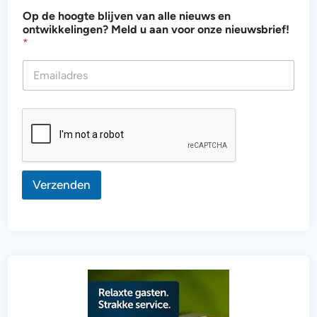
o
Op de hoogte blijven van alle nieuws en
n
ontwikkelingen? Meld u aan voor onze nieuwsbrief!
t
*
w
i
k
k
e
l
i
n
g
e
n
Verzenden
?
d
e
o
n
t
w
i
k
k