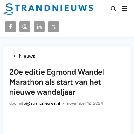
Ga
Hoo
naar
Zoeken
openen
de
inhoud
Geplaatst
Nieuws
in
20e editie Egmond Wandel
Marathon als start van het
nieuwe wandeljaar
door
info@strandnieuws.nl
•
november 12, 2024