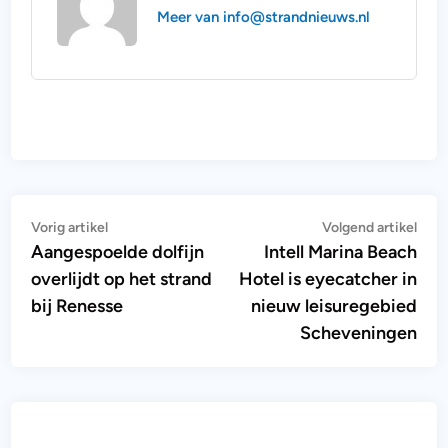
Meer van info@strandnieuws.nl
Bericht
Vorig
Vol
Vorig artikel
Volgend artikel
artikel:
artik
Aangespoelde dolfijn
Intell Marina Beach
navigatie
overlijdt op het strand
Hotel is eyecatcher in
bij Renesse
nieuw leisuregebied
Scheveningen