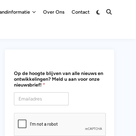
Overschakelen
andinformatie
Over Ons
Contact
Zoeken
naar
openen
donkere
modus
M
Op de hoogte blijven van alle nieuws en
e
ontwikkelingen? Meld u aan voor onze
l
nieuwsbrief!
*
d
b
l
i
j
v
e
n
M