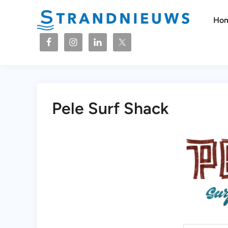
Ga
naar
Ho
de
inhoud
Pele Surf Shack