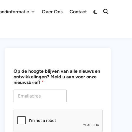
Overschakelen
andinformatie
Over Ons
Contact
Zoeken
naar
openen
donkere
modus
h
Op de hoogte blijven van alle nieuws en
o
ontwikkelingen? Meld u aan voor onze
o
nieuwsbrief!
*
g
t
e
v
a
n
o
n
z