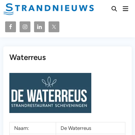
Ga
Hoo
naar
Zoeken
openen
de
inhoud
Waterreus
Naam:
De Waterreus