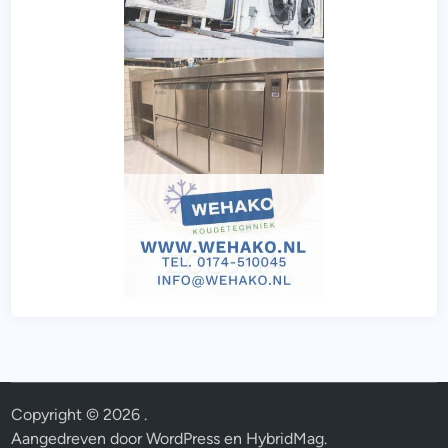
Copyright © 2026
.
Aangedreven door
WordPress
en
HybridMag
.