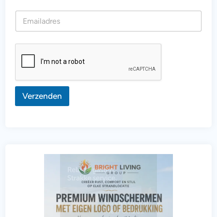
u
Verzenden