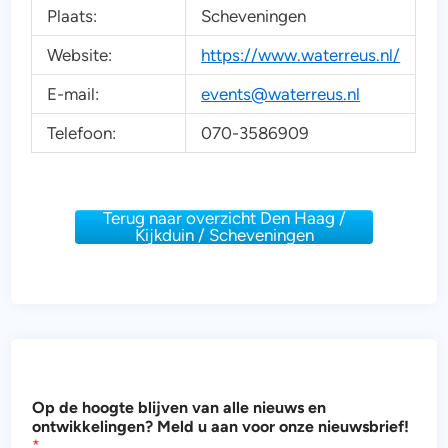
Plaats:
Scheveningen
Website:
https://www.waterreus.nl/
E-mail:
events@waterreus.nl
Telefoon:
070-3586909
Terug naar overzicht Den Haag /
Kijkduin / Scheveningen
u
Op de hoogte blijven van alle nieuws en
e
ontwikkelingen? Meld u aan voor onze nieuwsbrief!
n
*