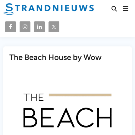
Ga
Hoo
naar
Zoeken
openen
de
inhoud
The Beach House by Wow