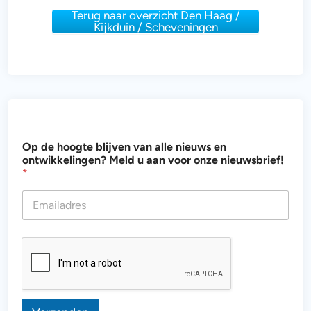
Terug naar overzicht Den Haag /
Kijkduin / Scheveningen
a
Op de hoogte blijven van alle nieuws en
l
ontwikkelingen? Meld u aan voor onze nieuwsbrief!
l
*
e
u
e
n