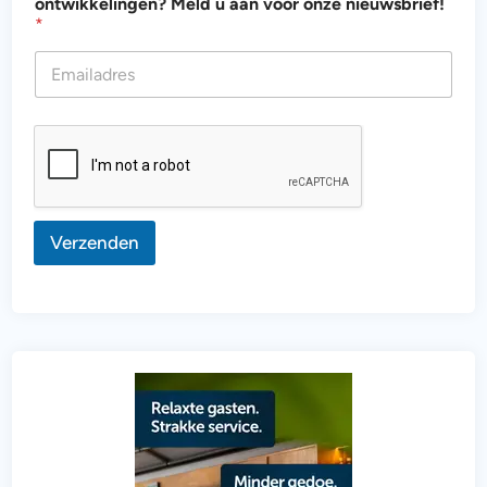
ontwikkelingen? Meld u aan voor onze nieuwsbrief!
d
*
e
v
a
n
Verzenden