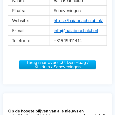
Naam:
Baia Beachclub
Plaats:
Scheveningen
Website:
https://baiabeachclub.nl/
E-mail:
info@baiabeachclub.nl
Telefoon:
+316 19911414
Terug naar overzicht Den Haag /
Kijkduin / Scheveningen
d
Op de hoogte blijven van alle nieuws en
e