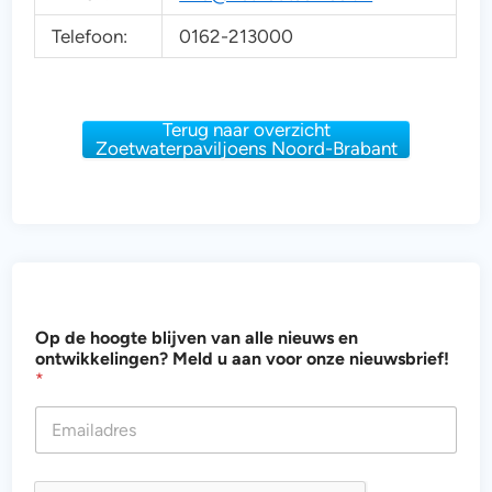
Telefoon:
0162-213000
Terug naar overzicht
Zoetwaterpaviljoens Noord-Brabant
v
Op de hoogte blijven van alle nieuws en
o
ontwikkelingen? Meld u aan voor onze nieuwsbrief!
o
*
r
o
n
t
w
i