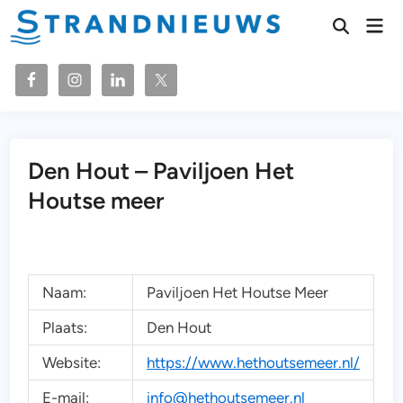
Ga
Hoo
naar
Zoeken
openen
de
inhoud
Den Hout – Paviljoen Het
Houtse meer
Naam:
Paviljoen Het Houtse Meer
Plaats:
Den Hout
Website:
https://www.hethoutsemeer.nl/
E-mail:
info@hethoutsemeer.nl