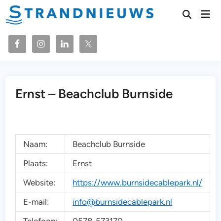
Ga
Hoo
naar
Zoeken
openen
de
inhoud
Ernst – Beachclub Burnside
Naam:
Beachclub Burnside
Plaats:
Ernst
Website:
https://www.burnsidecablepark.nl/
E-mail:
info@burnsidecablepark.nl