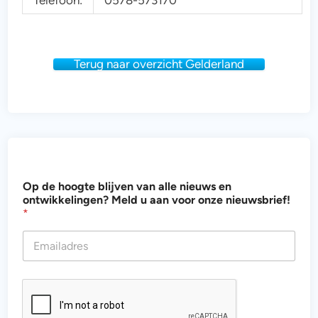
Telefoon:
0578-573170
Terug naar overzicht Gelderland
n
Op de hoogte blijven van alle nieuws en
i
ontwikkelingen? Meld u aan voor onze nieuwsbrief!
e
*
u
w
s
b
r
i
e
f