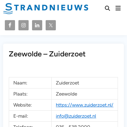
Ga
Hoo
naar
Zoeken
openen
de
inhoud
Zeewolde – Zuiderzoet
Naam:
Zuiderzoet
Plaats:
Zeewolde
Website:
https://www.zuiderzoet.nl/
E-mail:
info@zuiderzoet.nl