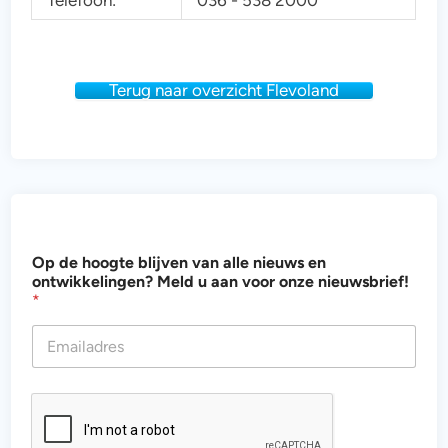
Telefoon:
036 - 538 2000
Terug naar overzicht Flevoland
h
Op de hoogte blijven van alle nieuws en
o
ontwikkelingen? Meld u aan voor onze nieuwsbrief!
o
*
g
t
e
h
o
o
g
t