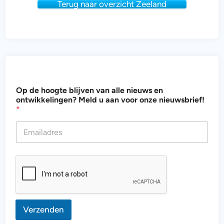
Terug naar overzicht Zeeland
d
Op de hoogte blijven van alle nieuws en
e
ontwikkelingen? Meld u aan voor onze nieuwsbrief!
b
*
l
i
j
v
e
n
b
l
i
j
v
Verzenden
e