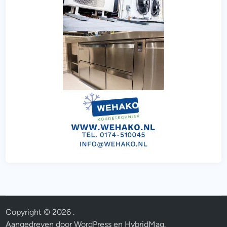
Copyright © 2026
.
Aangedreven door
WordPress
en
HybridMag
.