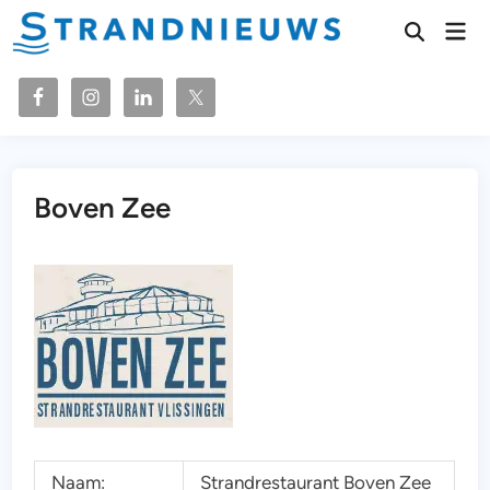
Ga
Hoo
naar
Zoeken
openen
de
inhoud
Boven Zee
Naam:
Strandrestaurant Boven Zee