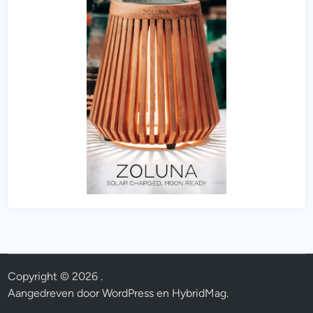
Copyright © 2026
.
Aangedreven door
WordPress
en
HybridMag
.