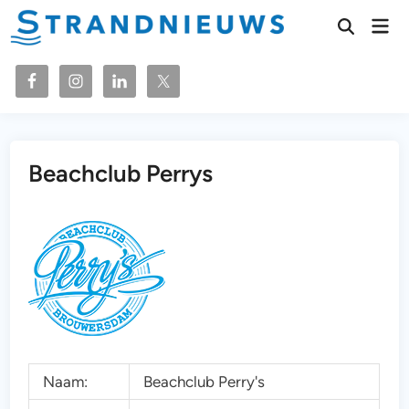
Ga
Hoo
naar
Zoeken
openen
de
inhoud
Beachclub Perrys
Naam:
Beachclub Perry's