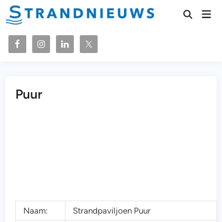
Ga
Hoo
naar
Zoeken
openen
de
inhoud
Puur
Naam:
Strandpaviljoen Puur