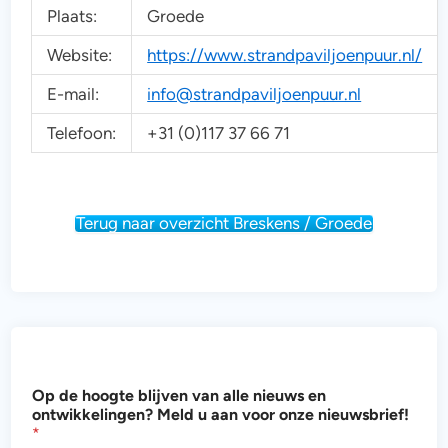
Plaats:
Groede
Website:
https://www.strandpaviljoenpuur.nl/
E-mail:
info@strandpaviljoenpuur.nl
Telefoon:
+31 (0)117 37 66 71
Terug naar overzicht Breskens / Groede
h
Op de hoogte blijven van alle nieuws en
o
ontwikkelingen? Meld u aan voor onze nieuwsbrief!
o
*
g