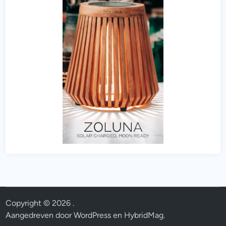
Copyright © 2026
.
Aangedreven door
WordPress
en
HybridMag
.