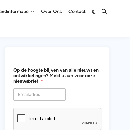
Overschakelen
andinformatie
Over Ons
Contact
Zoeken
naar
openen
donkere
modus
u
Op de hoogte blijven van alle nieuws en
o
ontwikkelingen? Meld u aan voor onze
n
nieuwsbrief!
*
t
w
i
k
k
e
l
i
n