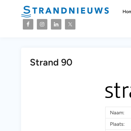
Ga
naar
Ho
de
inhoud
Strand 90
Naam:
Plaats: