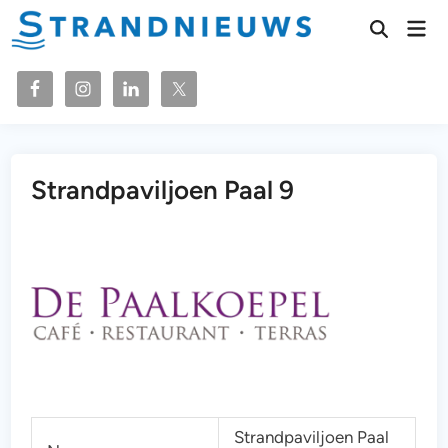
Ga
Hoo
naar
Zoeken
openen
de
inhoud
Strandpaviljoen Paal 9
Strandpaviljoen Paal