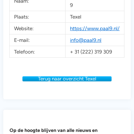
Naam:
9
Plaats:
Texel
Website:
https://www.paal9.nl/
E-mail:
info@paal9.nl
Telefoon:
+ 31 (222) 319 309
Terug naar overzicht Texel
h
Op de hoogte blijven van alle nieuws en
o