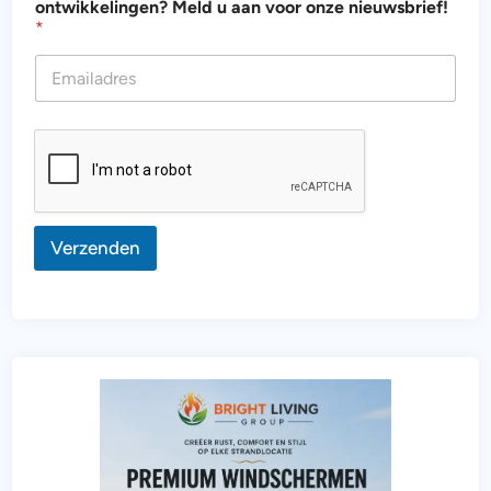
ontwikkelingen? Meld u aan voor onze nieuwsbrief!
o
*
g
t
e
M
e
l
d
a
a
n
Verzenden