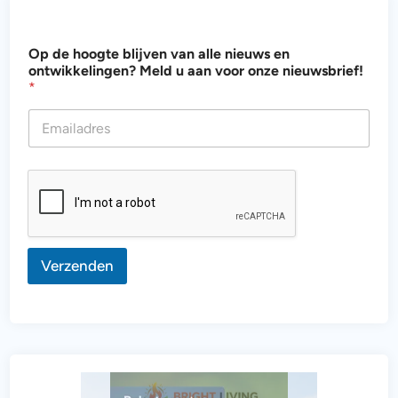
b
Op de hoogte blijven van alle nieuws en
l
ontwikkelingen? Meld u aan voor onze nieuwsbrief!
i
*
j
v
e
n
*
n
i
e
u
w
s
Verzenden
b
r
i
e
f
!