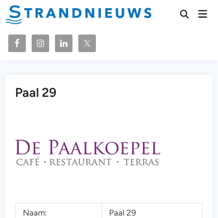
Ga
Hoo
naar
Zoeken
openen
de
inhoud
Paal 29
Naam:
Paal 29