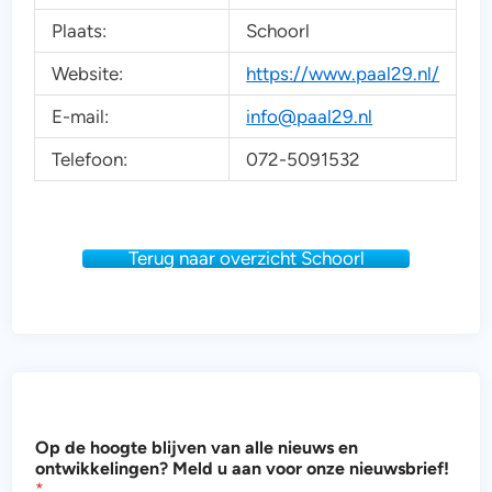
Plaats:
Schoorl
Website:
https://www.paal29.nl/
E-mail:
info@paal29.nl
Telefoon:
072-5091532
Terug naar overzicht Schoorl
v
Op de hoogte blijven van alle nieuws en
a
ontwikkelingen? Meld u aan voor onze nieuwsbrief!
n
*