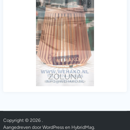
Copyright © 2026
.
Aangedreven door
WordPress
en
HybridMag
.