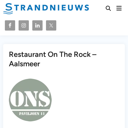
Ga
Hoo
naar
Zoeken
openen
de
inhoud
Restaurant On The Rock –
Aalsmeer