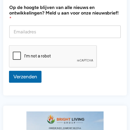
h
Op de hoogte blijven van alle nieuws en
o
ontwikkelingen? Meld u aan voor onze nieuwsbrief!
o
*
g
t
e
v
o
o
r
v
a
n
Verzenden