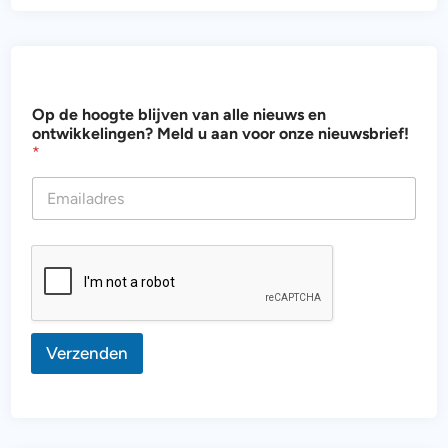
d
Op de hoogte blijven van alle nieuws en
e
ontwikkelingen? Meld u aan voor onze nieuwsbrief!
v
*
a
n
o
n
t
w
i
k
k
e
l
Verzenden
i
n
g
e
n