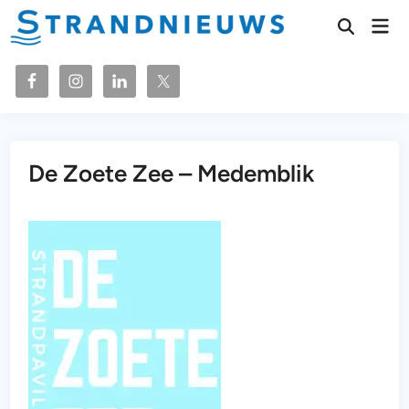
Ga
Hoo
naar
Zoeken
openen
de
inhoud
De Zoete Zee – Medemblik